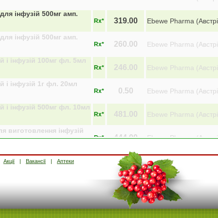
ля інфузій 500мг амп.
319.00
Ebewe Pharma (Австрі
Rx*
ля інфузій 500мг амп.
260.00
Ebewe Pharma (Австрі
Rx*
й і інфузій 100мг фл. 5мл
246.00
Ebewe Pharma (Австрі
Rx*
 і інфузій 1г фл. 20мл
0.50
Ebewe Pharma (Австрі
Rx*
й і інфузій 500мг фл. 10мл
481.00
Ebewe Pharma (Австрі
Rx*
я виготовлення інфузій
444.00
Ebewe Pharma (Австрі
Rx*
я виготовлення інфузій
3097.00
Ebewe Pharma (Австрі
Rx*
Акції
Вакансії
Аптеки
 інфузій 1г 100мл №1
1228.00
Ebewe Pharma (Австрі
Rx*
 інфузій 1г фл. 25мл №1
1380.00
Ebewe Pharma (Австрі
Rx*
 інфузій 200мг фл. 5мл