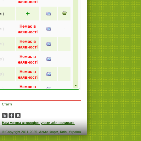
наявності
+
я)
Немає в
я)
-
наявності
Немає в
я)
-
наявності
Немає в
я)
-
наявності
Немає в
я)
-
наявності
Немає в
я)
-
наявності
+
я)
Статті
Немає в
я)
-
наявності
Нам можна зателефонувати або написати
+
я)
© Copyright 2011-2025. Альго-Фарм, Київ, Україна