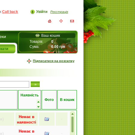
ок
Call back
Увійти
Реєстрація
Ваш кошик
еки
Товарів:
0
Сума:
0.00
грн
Підписатися на розсилку
Наявність
Фото
В кошик
Немає в
я)
-
наявності
Немає в
я)
-