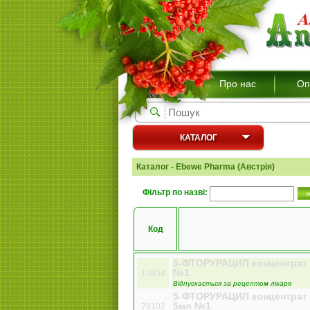
Про нас
Оп
КАТАЛОГ
Каталог - Ebewe Pharma (Австрія)
Фільтр по назві:
Код
5-ФТОРУРАЦИЛ концентрат д
№1
13834
Відпускається за рецептом лікаря
5-ФТОРУРАЦИЛ концентрат д
5мл №1
79102