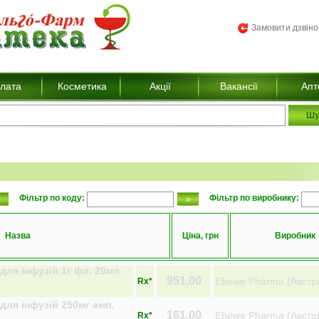
Замовити дзвін
лата
Косметика
Акції
Вакансії
Апт
Фільтр по коду:
Фільтр по виробнику:
Назва
Ціна, грн
Виробник
ля інфузій 1г фл. 20мл
951.00
Ebewe Pharma (Австрі
Rx*
ля інфузій 250мг амп.
161.00
Ebewe Pharma (Австрі
Rx*