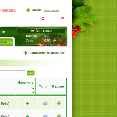
ок
Call back
Увійти
Реєстрація
Ваш кошик
еки
Товарів:
0
Сума:
0.00
грн
Підписатися на розсилку
Наявність
Фото
В кошик
+
 Київ)
+
 Київ)