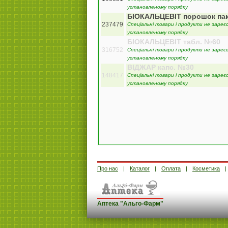
установленому порядку
БІОКАЛЬЦЕВІТ порошок пак
237479
Спеціальні товари і продукти не зареєс
установленому порядку
БІОКАЛЬЦЕВІТ табл. №60
316752
Спеціальні товари і продукти не зареєс
установленому порядку
ВІДЖАР капс. №30
148417
Спеціальні товари і продукти не зареєс
установленому порядку
Про нас
Каталог
Оплата
Косметика
Аптека "Альго-Фарм"