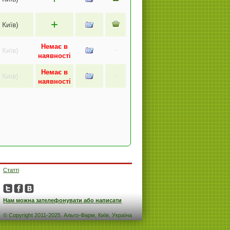
+
 Київ)
Немає в
 Київ)
-
наявності
Немає в
 Київ)
-
наявності
Статті
Нам можна зателефонувати або написати
© Copyright 2011-2025. Альго-Фарм, Київ, Україна