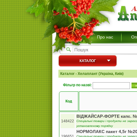
Про нас
Оп
КАТАЛОГ
Каталог - Хелаплант (Україна, Київ)
Фільтр по назві:
Код
ВІДЖАЙСАР-ФОРТЕ капс. 
148422
Спеціальні товари і продукти не зареєс
установленому порядку
НОРМОЛАКС пакет 4,5г №2
196651
Спеціальні товари і продукти не зареєс