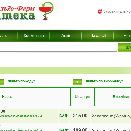
Замовити дзвін
лата
Косметика
Акції
Вакансії
Апт
Фільтр по коду:
Фільтр по виробнику:
Назва
Ціна, грн
Виробник
№30
215.00
Хелаплант (Україна,
БАД*
тровані як лікарські засоби в
0
199.00
Хелаплант (Україна,
БАД*
тровані як лікарські засоби в